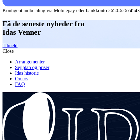
Kontigent indbetaling via Mobilepay eller bankkonto 2650-6267454
Få de seneste nyheder fra
Idas Venner
Tilmeld
Close
Arrangementer
Sejlplan og priser
Idas historie
Om os
FAQ