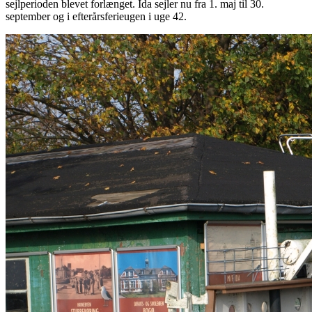
sejlperioden blevet forlænget. Ida sejler nu fra 1. maj til 30.
september og i efterårsferieugen i uge 42.
Billede