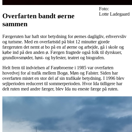
Foto:
Lotte Ladegaard
Overfarten bandt øerne
sammen
Færgeruten har haft stor betydning for øernes dagligliv, erhvervsliv
og turisme. Med en overfartstid på blot 12 minutter gjorde
færgeruten det nemt at bo på en af øerne og arbejde, gå i skole og
købe ind på den anden ø. Færgen fragtede også folk til dyrskuer,
grundlovsmøder, høst- og byfester, teatret og biografen.
Helt frem til indvielsen af Farøbroerne i 1985 var overfarten
hovedvej for al trafik mellem Bogø, Møn og Falster. Siden har
overfarten mistet en stor del af sin trafikale betydning. I 1996 blev
sejlperioden reduceret til sommerperioden. Hvor Ida tidligere har
delt ruten med andre færger, blev Ida nu eneste færge på ruten.
Billede