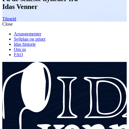
Idas Venner
Tilmeld
Close
Arrangementer
Sejlplan og priser
Idas historie
Om os
FAQ