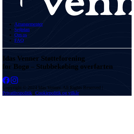
Arrangementer
Sejlplan
Om os
FAQ
Idas Venner Støtteforening
for Bogø – Stubbekøbing overfarten
Copyright © 2024 Idas Venner. All Rights Reserved |
Privatlivspolitik
|
Cookiepolitik og vilkår