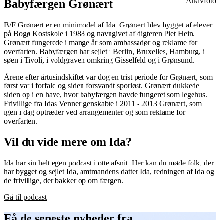
Arkivfoto
Babyfærgen Grønært
B/F Grønært er en minimodel af Ida. Grønært blev bygget af elever
på Bogø Kostskole i 1988 og navngivet af digteren Piet Hein.
Grønært fungerede i mange år som ambassadør og reklame for
overfarten. Babyfærgen har sejlet i Berlin, Bruxelles, Hamburg, i
søen i Tivoli, i voldgraven omkring Gisselfeld og i Grønsund.
Årene efter årtusindskiftet var dog en trist periode for Grønært, som
først var i forfald og siden forsvandt sporløst. Grønært dukkede
siden op i en have, hvor babyfærgen havde fungeret som legehus.
Frivillige fra Idas Venner genskabte i 2011 - 2013 Grønært, som
igen i dag optræder ved arrangementer og som reklame for
overfarten.
Vil du vide mere om Ida?
Ida har sin helt egen podcast i otte afsnit. Her kan du møde folk, der
har bygget og sejlet Ida, amtmandens datter Ida, redningen af Ida og
de frivillige, der bakker op om færgen.
Gå til podcast
Få de seneste nyheder fra