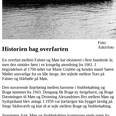
Foto:
Arkivfoto
Historien bag overfarten
En overfart mellem Falster og Møn har eksisteret i flere hundrede år,
men den omtales først i en kongelig anordning fra 1661. I
begyndelsen af 1700-tallet var Marie Grubbe og hendes mand Søren
Møller ansvarlige for en lille færge, der sejlede mellem Næs på
Falster og Hårbølle på Møn.
Den nuværende linjeføring mellem havnene i Stubbekøbing og
Bogø stammer fra 1943. Dengang fik Bogø ny færgehavn, og Bogø
Dæmningen til Møn og Dronning Alexandrines Bro mellem Møn og
Sydsjælland blev anlagt. I 1959 var træfærgen Ida bygget færdig på
Stege Skibsværft og klar til at sejle mellem Bogø og Stubbekøbing.
Storstrøms Amt, Møn og Stubbekøbing kommuner ejede ruten fra